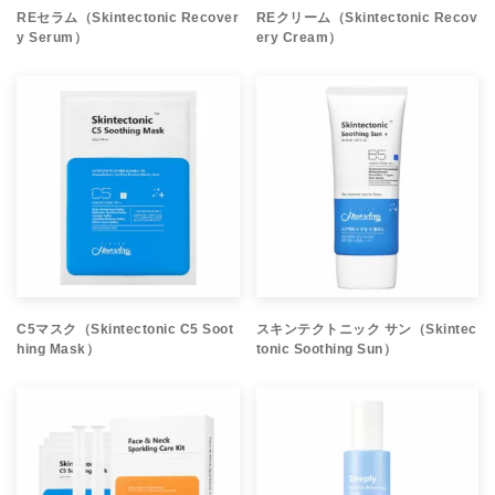
REセラム（Skintectonic Recover
REクリーム（Skintectonic Recov
y Serum）
ery Cream）
C5マスク（Skintectonic C5 Soot
スキンテクトニック サン（Skintec
hing Mask）
tonic Soothing Sun）