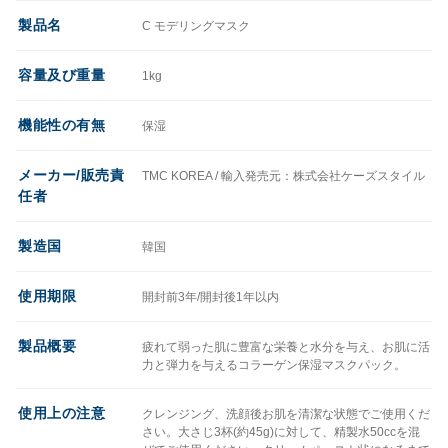
製品名
C モデリングマスク
容量及び重量
1kg
機能性の有無
保湿
メーカー/販売責
TMC KOREA / 輸入発売元：株式会社ケーズスタイル
任者
製造国
韓国
使用期限
開封前3年/開封後1年以内
製品概要
疲れて弱った肌に豊富な栄養と水分を与え、お肌に活
力と弾力を与えるコラーゲン保湿マスクパック。
使用上の注意
クレンジング、洗顔後お肌を清潔な状態でご使用くだ
さい。大さじ3杯(約45g)に対して、精製水50ccを混