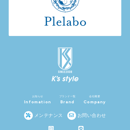
契約者は、3か月前までに書面で通知することにより本契
約を解約できます。ただし、既払いの賃借料の返金は行い
ません。
本契約開始日から1年以内に解約する場合、残存期間の賃
借料と同額の違約金を弊社に支払います。
買取
契約者は、本契約期間中に本物件の買取を希望する場合、弊
社に通知します。この場合、弊社と契約者は協議の上、別途
売買契約を締結します。
原状回復
本契約が終了したときは、速やかに本物件を原状に復し、
弊社に返還します。
弊社は契約者に通知することで、現状有姿での返還を受
け、契約者の負担で原状回復を行うことができます。
お知らせ
ブランド一覧
会社概要
Infomation
Brand
Company
メンテナンス
お問い合わせ