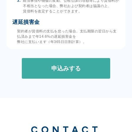
経済事情や物価の変動、公租公課の増額等により賃借料が
不相当となった場合、弊社および契約者は協議の上、
賃借料を改定することができます。
遅延損害金
契約者が賃借料の支払を怠った場合、支払期限の翌日から支
払済みまで年14.6%の遅延損害金を
弊社に支払います（年365日日割計算）。
使用方法
本物件の使用方法、使用場所、その他使用条件については、
弊社と契約者が協議の上合意します。
禁止事項
契約者は、弊社の事前の書面による承諾がない限り、次の行
為を行ってはなりません。
本物件に係る賃借権の譲渡、または本物件の転貸もしくは
使用貸借
本契約に基づく権利の一部または全部の第三者への譲渡ま
たは担保提供
本物件の改造または改変
CONTACT
本物件の価値を毀損するおそれがあると弊社が判断する行