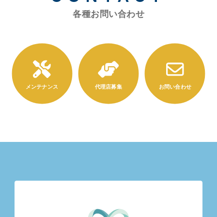
為
各種お問い合わせ
本物件の修繕
契約者は、本契約期間中に本物件に故障等が生じた場合、
速やかに弊社に通知します。
弊社は、通知内容を検討し、本物件の通常使用により生じ
た故障等の場合は弊社の費用負担で修繕または交換を実施
します。
以下の場合、契約者の費用負担で修繕、交換、補充等を行
います。
落下、水没、火災、不適切な取扱い等、契約者の責に
帰すべき事由による故障等
水害、火災、地震等、不可抗力による故障等
部品または付属品の故障等
使用に必要な消耗品の費用
損害賠償
弊社または契約者が、相手方に損害を与えた場合、直接かつ
現実に生じた損害を賠償します。
契約の終了および解除