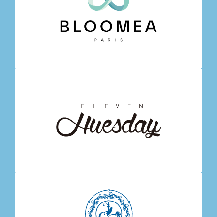
本契約は、本物件の全部が滅失した場合に終了します。
本物件の一部が滅失し、本契約の目的を達成できない場
合、本契約を解除できます。
弊社は、契約者が次の事項に該当した場合、本契約を解除
できます。
禁止事項に違反
支払停止、破産手続開始、民事再生手続開始等
解散
差押え、仮差押え、仮処分等
手形交換所の取引停止処分
財産状態の悪化
本条項は損害賠償請求その他の法的請求権の行使を妨げま
せん。
賃貸借期間
本契約の期間は、契約日から1年間とします。ただし、期間満
了の1か月前までに更新しない旨の意思表示がない限り、
翌日からさらに1年間更新されます。
解約